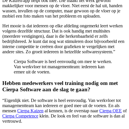
De Kaizen-app helpt ook mee. Die maakt het werk gewoon
makkelijker voor mensen op de vloer. Niet eerst de hal uit, handen
wassen, invullen op de computer, maar gewoon op de vloer op je
mobiel een foto maken van het probleem en uploaden.
Het mooie is dat iedereen op elke afdeling ongemerkt leert werken
volgens dezelfde structuur. Dat is ook handig met multisites
(meerdere vestigingen), daar is die herkenbaarheid er zelfs
bedrijfsbreed. Je kunt dat nog wat stimuleren door bijvoorbeeld een
interne competitie te creëren door grafieken te vergelijken met
andere sites. Zo groeit iedereen in hetzelfde softwaresysteem.”
Cierpa Software is heel eenvoudig om mee te werken.
Van werkvloer tot managementteam: iedereen kan
ermee uit de voeten.
Hebben medewerkers veel training nodig om met
Cierpa Software aan de slag te gaan?
“Eigenlijk niet. De software is heel eenvoudig. Van werkvloer tot
managementteam kan iedereen er goed mee uit de voeten. En als
mensen
Cierpa Kaizen
al kennen, is de overstap naar
Cierpa OEE
of
Cierpa Competence
klein. De look en feel van de software is dan al
vertrouwd.