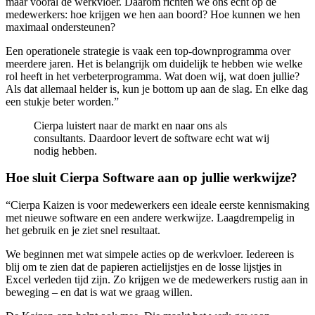
maar vooral de werkvloer. Daarom richten we ons echt op de
medewerkers: hoe krijgen we hen aan boord? Hoe kunnen we hen
maximaal ondersteunen?
Een operationele strategie is vaak een top-downprogramma over
meerdere jaren. Het is belangrijk om duidelijk te hebben wie welke
rol heeft in het verbeterprogramma. Wat doen wij, wat doen jullie?
Als dat allemaal helder is, kun je bottom up aan de slag. En elke dag
een stukje beter worden.”
Cierpa luistert naar de markt en naar ons als
consultants. Daardoor levert de software echt wat wij
nodig hebben.
Hoe sluit Cierpa Software aan op jullie werkwijze?
“Cierpa Kaizen is voor medewerkers een ideale eerste kennismaking
met nieuwe software en een andere werkwijze. Laagdrempelig in
het gebruik en je ziet snel resultaat.
We beginnen met wat simpele acties op de werkvloer. Iedereen is
blij om te zien dat de papieren actielijstjes en de losse lijstjes in
Excel verleden tijd zijn. Zo krijgen we de medewerkers rustig aan in
beweging – en dat is wat we graag willen.